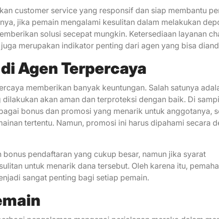
rkan customer service yang responsif dan siap membantu p
nya, jika pemain mengalami kesulitan dalam melakukan depo
memberikan solusi secepat mungkin. Ketersediaan layanan ch
juga merupakan indikator penting dari agen yang bisa diand
di Agen Terpercaya
ercaya memberikan banyak keuntungan. Salah satunya adal
dilakukan akan aman dan terproteksi dengan baik. Di sampin
bagai bonus dan promosi yang menarik untuk anggotanya, s
inan tertentu. Namun, promosi ini harus dipahami secara de
bonus pendaftaran yang cukup besar, namun jika syarat
esulitan untuk menarik dana tersebut. Oleh karena itu, pema
enjadi sangat penting bagi setiap pemain.
emain