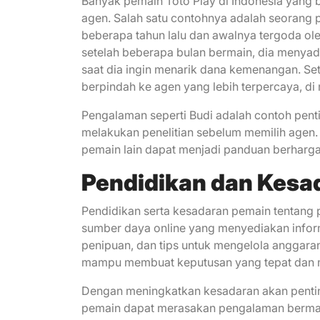
Banyak pemain Toto Play di Indonesia yang
agen. Salah satu contohnya adalah seorang 
beberapa tahun lalu dan awalnya tergoda ol
setelah beberapa bulan bermain, dia menyada
saat dia ingin menarik dana kemenangan. Se
berpindah ke agen yang lebih terpercaya, d
Pengalaman seperti Budi adalah contoh penti
melakukan penelitian sebelum memilih agen.
pemain lain dapat menjadi panduan berharg
Pendidikan dan Kesa
Pendidikan serta kesadaran pemain tentang p
sumber daya online yang menyediakan infor
penipuan, dan tips untuk mengelola anggara
mampu membuat keputusan yang tepat dan m
Dengan meningkatkan kesadaran akan pentin
pemain dapat merasakan pengalaman berma