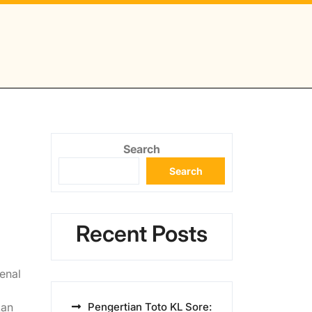
Search
Search
Recent Posts
kenal
kan
Pengertian Toto KL Sore: