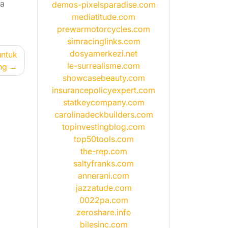
sa
demos-pixelsparadise.com
mediatitude.com
prewarmotorcycles.com
simracinglinks.com
dosyamerkezi.net
untuk
le-surrealisme.com
ng
showcasebeauty.com
insurancepolicyexpert.com
statkeycompany.com
carolinadeckbuilders.com
topinvestingblog.com
top50tools.com
the-rep.com
saltyfranks.com
annerani.com
jazzatude.com
0022pa.com
zeroshare.info
bilesinc.com