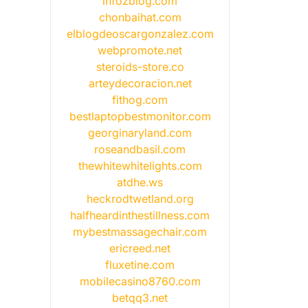
infozblog.com
chonbaihat.com
elblogdeoscargonzalez.com
webpromote.net
steroids-store.co
arteydecoracion.net
fithog.com
bestlaptopbestmonitor.com
georginaryland.com
roseandbasil.com
thewhitewhitelights.com
atdhe.ws
heckrodtwetland.org
halfheardinthestillness.com
mybestmassagechair.com
ericreed.net
fluxetine.com
mobilecasino8760.com
betqq3.net