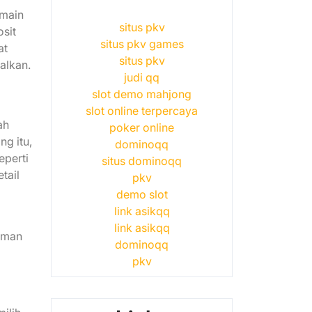
emain
situs pkv
sit
situs pkv games
at
situs pkv
alkan.
judi qq
slot demo mahjong
slot online terpercaya
ah
poker online
g itu,
dominoqq
eperti
situs dominoqq
tail
pkv
demo slot
link asikqq
link asikqq
haman
dominoqq
pkv