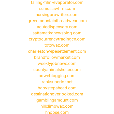
falling-film-evaporator.com
sumuslawfirm.com
nursingprowriters.com
greenmountainthreadwear.com
acutedispensary.com
sattamatkanewsblog.com
cryptocurrencytradingcn.com
totowaz.com
charlestonwipesettlement.com
brandfollowmarket.com
weeklyjobnews.com
countyanimalshelter.com
adwebtagging.com
ranksuperior.net
babystepahead.com
destinationoverlooked.com
gamblingamount.com
hillclimbwax.com
hnopse.com