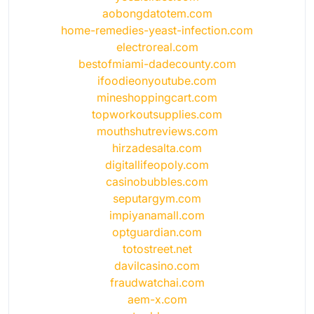
aobongdatotem.com
home-remedies-yeast-infection.com
electroreal.com
bestofmiami-dadecounty.com
ifoodieonyoutube.com
mineshoppingcart.com
topworkoutsupplies.com
mouthshutreviews.com
hirzadesalta.com
digitallifeopoly.com
casinobubbles.com
seputargym.com
impiyanamall.com
optguardian.com
totostreet.net
davilcasino.com
fraudwatchai.com
aem-x.com