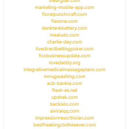
thearguer.com
marketing-mobile-app.com
floralpunchcraft.com
fiasone.com
danktankbattery.com
mealudo.com
charlie-day.com
livedirectbettingpoker.com
foxbusinessupdate.com
lovedaddy.org
integrativemedicalmassageplano.com
mrrugwashing.com
acb-bankia.com
flash-es.net
upshak.com
backsilo.com
siviralqq.com
impressionresorthoian.com
bestfreakingclothesever.com