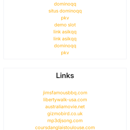
dominoqq
situs dominoqq
pkv
demo slot
link asikqq
link asikqq
dominoqq
pkv
Links
jimsfamousbbq.com
libertywalk-usa.com
australiamovie.net
gizmobird.co.uk
mp3djsong.com
coursdanglaistoulouse.com