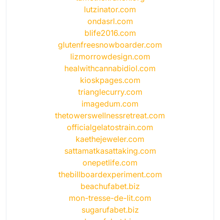
lutzinator.com
ondasrl.com
blife2016.com
glutenfreesnowboarder.com
lizmorrowdesign.com
healwithcannabidiol.com
kioskpages.com
trianglecurry.com
imagedum.com
thetowerswellnessretreat.com
officialgelatostrain.com
kaethejeweler.com
sattamatkasattaking.com
onepetlife.com
thebillboardexperiment.com
beachufabet.biz
mon-tresse-de-lit.com
sugarufabet.biz