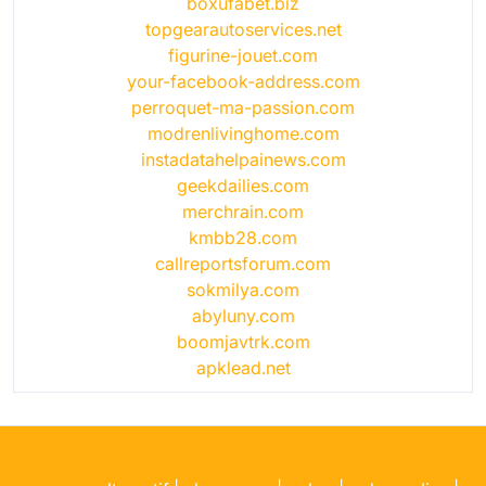
boxufabet.biz
topgearautoservices.net
figurine-jouet.com
your-facebook-address.com
perroquet-ma-passion.com
modrenlivinghome.com
instadatahelpainews.com
geekdailies.com
merchrain.com
kmbb28.com
callreportsforum.com
sokmilya.com
abyluny.com
boomjavtrk.com
apklead.net