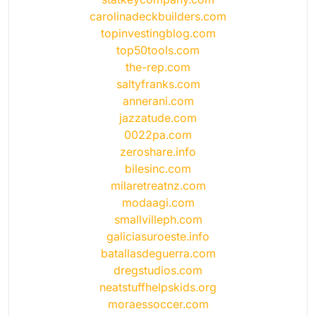
carolinadeckbuilders.com
topinvestingblog.com
top50tools.com
the-rep.com
saltyfranks.com
annerani.com
jazzatude.com
0022pa.com
zeroshare.info
bilesinc.com
milaretreatnz.com
modaagi.com
smallvilleph.com
galiciasuroeste.info
batallasdeguerra.com
dregstudios.com
neatstuffhelpskids.org
moraessoccer.com