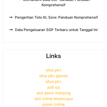
Komprehensif
Pengertian Toto KL Sore: Panduan Komprehensif
Data Pengeluaran SGP Terbaru untuk Tanggal Ini
Links
situs pkv
situs pkv games
situs pkv
judi qq
slot demo mahjong
slot online terpercaya
poker online