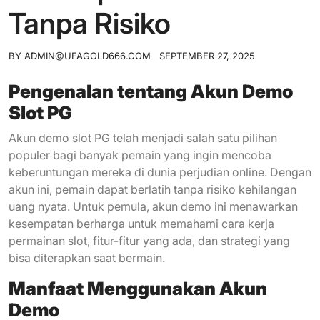
Tanpa Risiko
BY
ADMIN@UFAGOLD666.COM
SEPTEMBER 27, 2025
Pengenalan tentang Akun Demo
Slot PG
Akun demo slot PG telah menjadi salah satu pilihan
populer bagi banyak pemain yang ingin mencoba
keberuntungan mereka di dunia perjudian online. Dengan
akun ini, pemain dapat berlatih tanpa risiko kehilangan
uang nyata. Untuk pemula, akun demo ini menawarkan
kesempatan berharga untuk memahami cara kerja
permainan slot, fitur-fitur yang ada, dan strategi yang
bisa diterapkan saat bermain.
Manfaat Menggunakan Akun
Demo