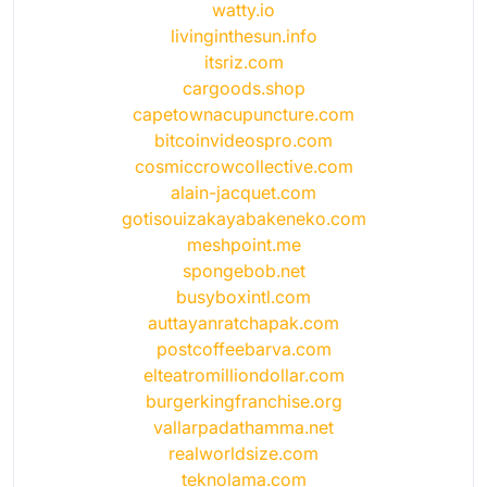
watty.io
livinginthesun.info
itsriz.com
cargoods.shop
capetownacupuncture.com
bitcoinvideospro.com
cosmiccrowcollective.com
alain-jacquet.com
gotisouizakayabakeneko.com
meshpoint.me
spongebob.net
busyboxintl.com
auttayanratchapak.com
postcoffeebarva.com
elteatromilliondollar.com
burgerkingfranchise.org
vallarpadathamma.net
realworldsize.com
teknolama.com