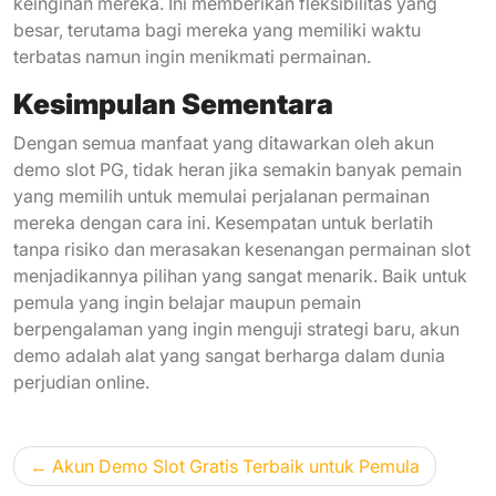
keinginan mereka. Ini memberikan fleksibilitas yang
besar, terutama bagi mereka yang memiliki waktu
terbatas namun ingin menikmati permainan.
Kesimpulan Sementara
Dengan semua manfaat yang ditawarkan oleh akun
demo slot PG, tidak heran jika semakin banyak pemain
yang memilih untuk memulai perjalanan permainan
mereka dengan cara ini. Kesempatan untuk berlatih
tanpa risiko dan merasakan kesenangan permainan slot
menjadikannya pilihan yang sangat menarik. Baik untuk
pemula yang ingin belajar maupun pemain
berpengalaman yang ingin menguji strategi baru, akun
demo adalah alat yang sangat berharga dalam dunia
perjudian online.
Post
Akun Demo Slot Gratis Terbaik untuk Pemula
navigation