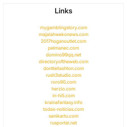
Links
mygamblingstory.com
majalahwekonews.com
2017hoganoutlet.com
pelmanec.com
domino99qq.net
directoryoftheweb.com
donttellashton.com
rush3studio.com
roro90.com
herzio.com
in-hi5.com
krainafantasy.info
todas-noticias.com
senikartu.com
rusportal.net