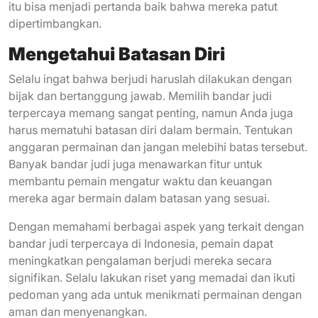
itu bisa menjadi pertanda baik bahwa mereka patut
dipertimbangkan.
Mengetahui Batasan Diri
Selalu ingat bahwa berjudi haruslah dilakukan dengan
bijak dan bertanggung jawab. Memilih bandar judi
terpercaya memang sangat penting, namun Anda juga
harus mematuhi batasan diri dalam bermain. Tentukan
anggaran permainan dan jangan melebihi batas tersebut.
Banyak bandar judi juga menawarkan fitur untuk
membantu pemain mengatur waktu dan keuangan
mereka agar bermain dalam batasan yang sesuai.
Dengan memahami berbagai aspek yang terkait dengan
bandar judi terpercaya di Indonesia, pemain dapat
meningkatkan pengalaman berjudi mereka secara
signifikan. Selalu lakukan riset yang memadai dan ikuti
pedoman yang ada untuk menikmati permainan dengan
aman dan menyenangkan.