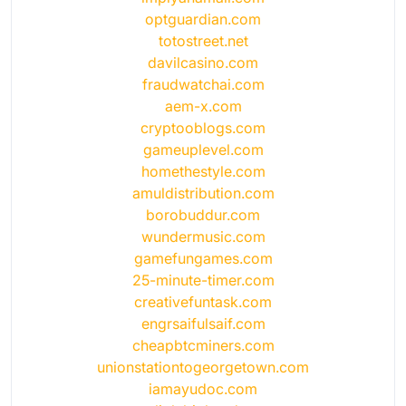
optguardian.com
totostreet.net
davilcasino.com
fraudwatchai.com
aem-x.com
cryptooblogs.com
gameuplevel.com
homethestyle.com
amuldistribution.com
borobuddur.com
wundermusic.com
gamefungames.com
25-minute-timer.com
creativefuntask.com
engrsaifulsaif.com
cheapbtcminers.com
unionstationtogeorgetown.com
iamayudoc.com