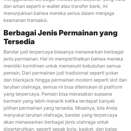
dan aman seperti e-wallet atau transfer bank, ini
menunjukkan bahwa mereka serius dalam menjaga
keamanan transaksi.
Berbagai Jenis Permainan yang
Tersedia
Bandar judi terpercaya biasanya menawarkan berbagai
jenis permainan. Hal ini memperlihatkan bahwa mereka
memiliki komitmen untuk memenuhi kebutuhan semua
pemain. Dari permainan judi tradisional seperti poker
dan blackjack hingga permainan modern seperti slot dan
taruhan olahraga, semua ini bisa ditemukan di platform
yang terpercaya. Pemain bisa merasakan suasana
bermain yang lebih menarik ketika terdapat banyak
pilihan permainan yang tersedia. Misalnya, bila Anda
menyukai taruhan olahraga, bandar yang terpercaya
akan menawarkan berbagai jenis olahraga untuk
dipertaruhkan, seperti sepak bola, basket, dan balap