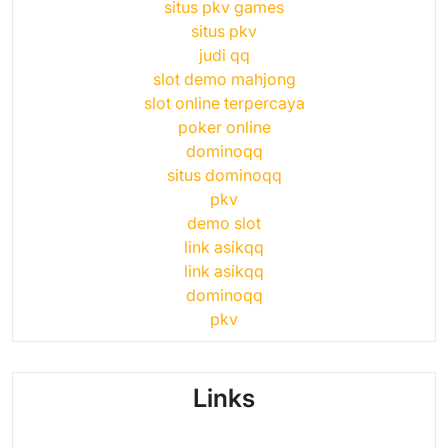
situs pkv games
situs pkv
judi qq
slot demo mahjong
slot online terpercaya
poker online
dominoqq
situs dominoqq
pkv
demo slot
link asikqq
link asikqq
dominoqq
pkv
Links