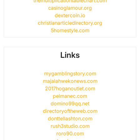
themultiplicationtablechart.com
casinoglamour.org
dextercoin.io
christianarticledirectory.org
5homestyle.com
Links
mygamblingstory.com
majalahwekonews.com
2017hoganoutlet.com
pelmanec.com
domino99qq.net
directoryoftheweb.com
donttellashton.com
rush3studio.com
roro90.com