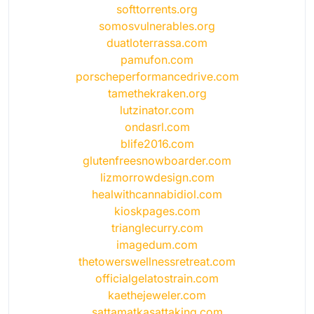
softtorrents.org
somosvulnerables.org
duatloterrassa.com
pamufon.com
porscheperformancedrive.com
tamethekraken.org
lutzinator.com
ondasrl.com
blife2016.com
glutenfreesnowboarder.com
lizmorrowdesign.com
healwithcannabidiol.com
kioskpages.com
trianglecurry.com
imagedum.com
thetowerswellnessretreat.com
officialgelatostrain.com
kaethejeweler.com
sattamatkasattaking.com