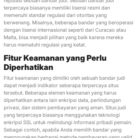
reputasi sebuah bandar judi. Sebuah bandar judi
terpercaya biasanya memiliki lisensi resmi dan
memenuhi standar regulasi dari otoritas yang
berwenang. Misalnya, beberapa bandar yang beroperasi
dengan lisensi internasional seperti dari Curacao atau
Malta, bisa menjadi pilihan yang baik karena mereka
harus mematuhi regulasi yang ketat.
Fitur Keamanan yang Perlu
Diperhatikan
Fitur keamanan yang dimiliki oleh sebuah bandar judi
dapat menjadi indikator seberapa terpercaya situs
tersebut. Beberapa elemen keamanan yang harus
diperhatikan antara lain enkripsi data, perlindungan
privasi, dan sistem pembayaran yang aman. Situs judi
yang terpercaya biasanya menggunakan teknologi
enkripsi SSL untuk melindungi informasi pribadi pemain.
Sebagai contoh, apabila Anda memilih bandar yang
menggunakan berbagai metode pembayaran yang valid