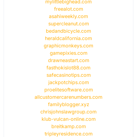
mylittlebighead.com
freealot.com
asahiweekly.com
supercleanut.com
bedandbicycle.com
heraldcalifornia.com
graphicmonkeys.com
gamepixies.com
drawneastart.com
fasthokislot88.com
safecasinotips.com
jackpotchips.com
proelitesoftware.com
allcustomercarenumbers.com
familyblogger.xyz
chrisjohnslawgroup.com
klub-vulcan-online.com
breitkamp.com
tripleyresidence.com