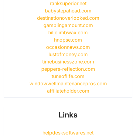
ranksuperior.net
babystepahead.com
destinationoverlooked.com
gamblingamount.com
hillclimbwax.com
hnopse.com
occasionnews.com
lustofmoney.com
timebusinesszone.com
peppers-reflection.com
tuneoflife.com
windowwellmaintenancepros.com
affiliateholder.com
Links
helpdesksoftwares.net