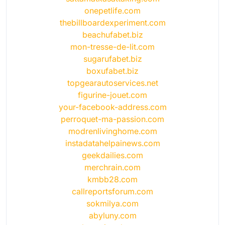
onepetlife.com
thebillboardexperiment.com
beachufabet.biz
mon-tresse-de-lit.com
sugarufabet.biz
boxufabet.biz
topgearautoservices.net
figurine-jouet.com
your-facebook-address.com
perroquet-ma-passion.com
modrenlivinghome.com
instadatahelpainews.com
geekdailies.com
merchrain.com
kmbb28.com
callreportsforum.com
sokmilya.com
abyluny.com