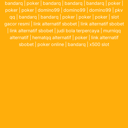
bandarq
|
poker
|
bandarq
|
bandarq
|
bandarq
|
poker
|
poker
|
poker
|
domino99
|
domino99
|
domino99
|
pkv
qq
|
bandarq
|
bandarq
|
poker
|
poker
|
poker
|
slot
gacor resmi
|
link alternatif sbobet
|
link alternatif sbobet
|
link alternatif sbobet
|
judi bola terpercaya
|
murniqq
alternatif
|
hematqq alternatif
|
poker
|
link alternatif
sbobet
|
poker online
|
bandarq
|
x500 slot