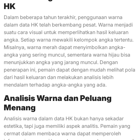
HK
Dalam beberapa tahun terakhir, penggunaan warna
dalam data HK telah berkembang pesat. Warna menjadi
suatu cara visual untuk memperlihatkan hasil keluaran
angka. Setiap warna mewakili kelompok angka tertentu.
Misalnya, warna merah dapat menyimbolkan angka-
angka yang sering muncul, sementara warna hijau bisa
menunjukkan angka yang jarang muncul. Dengan
penerapan ini, pemain dapat dengan mudah melihat pola
dari hasil keluaran dan melakukan analisis lebih
mendalam terhadap angka-angka yang ada.
Analisis Warna dan Peluang
Menang
Analisis warna dalam data HK bukan hanya sekadar
estetika, tapi juga memiliki aspek analitis. Pemain yang
cermat dalam membaca warna dapat memperoleh