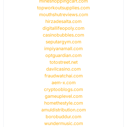
mineshoppingcart.com
topworkoutsupplies.com
mouthshutreviews.com
hirzadesalta.com
digitallifeopoly.com
casinobubbles.com
seputargym.com
impiyanamall.com
optguardian.com
totostreet.net
davilcasino.com
fraudwatchai.com
aem-x.com
cryptooblogs.com
gameuplevel.com
homethestyle.com
amuldistribution.com
borobuddur.com
wundermusic.com