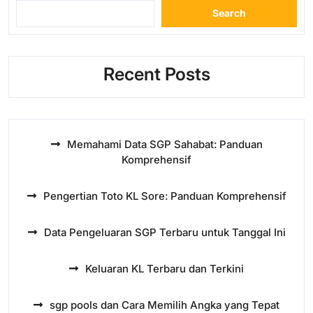
Search
Recent Posts
Memahami Data SGP Sahabat: Panduan
Komprehensif
Pengertian Toto KL Sore: Panduan Komprehensif
Data Pengeluaran SGP Terbaru untuk Tanggal Ini
Keluaran KL Terbaru dan Terkini
sgp pools dan Cara Memilih Angka yang Tepat