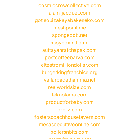
cosmiccrowcollective.com
alain-jacquet.com
gotisouizakayabakeneko.com
meshpoint.me
spongebob.net
busyboxintl.com
auttayanratchapak.com
postcoffeebarva.com
elteatromilliondollar.com
burgerkingfranchise.org
vallarpadathamma.net
realworldsize.com
teknolama.com
productforbaby.com
orb-z.com
fosterscoachhousetavern.com
mesasdecultivoonline.com
boilersnbits.com