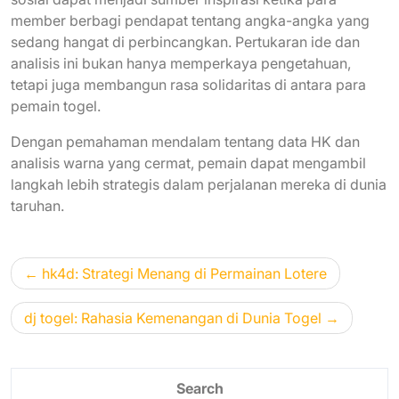
member berbagi pendapat tentang angka-angka yang
sedang hangat di perbincangkan. Pertukaran ide dan
analisis ini bukan hanya memperkaya pengetahuan,
tetapi juga membangun rasa solidaritas di antara para
pemain togel.
Dengan pemahaman mendalam tentang data HK dan
analisis warna yang cermat, pemain dapat mengambil
langkah lebih strategis dalam perjalanan mereka di dunia
taruhan.
Post
hk4d: Strategi Menang di Permainan Lotere
navigation
dj togel: Rahasia Kemenangan di Dunia Togel
Search