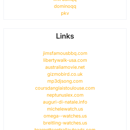
dominoqq
pkv
Links
jimsfamousbbq.com
libertywalk-usa.com
australiamovie.net
gizmobird.co.uk
mp3djsong.com
coursdanglaistoulouse.com
neptunuslex.com
auguri-di-natale.info
michelewatch.us
omega--watches.us
breitling-watches.us
tgarnettcentrallautoads.com