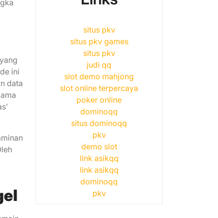
ngka
situs pkv
situs pkv games
situs pkv
 yang
judi qq
de ini
slot demo mahjong
n data
slot online terpercaya
elama
poker online
as’
dominoqq
situs dominoqq
pkv
aminan
demo slot
Oleh
link asikqq
link asikqq
dominoqq
gel
pkv