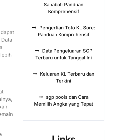
Sahabat: Panduan
Komprehensif
Pengertian Toto KL Sore:
 dapat
Panduan Komprehensif
. Data
la
Data Pengeluaran SGP
lebih
Terbaru untuk Tanggal Ini
Keluaran KL Terbaru dan
Terkini
at
sgp pools dan Cara
lnya,
Memilih Angka yang Tepat
kan
pemain
a
Links