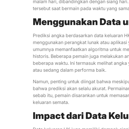
malam hari, dibandingkan dengan siang hari.
tersebut saat bermain pada waktu yang sama
Menggunakan Data un
Prediksi angka berdasarkan data keluaran 
menggunakan perangkat lunak atau aplikasi 
umumnya memanfaatkan algoritma untuk mem
historis. Beberapa pemain juga melakukan a
beberapa waktu. Ini termasuk melihat angka 
atau sedang dalam performa baik.
Namun, penting untuk diingat bahwa meskipu
bahwa prediksi akan selalu akurat. Permainan 
sebab itu, pemain disarankan untuk memasa
keluaran semata.
Impact dari Data Kel