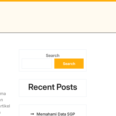
Search
Search
Recent Posts
ama
an
tikel
n
Memahami Data SGP