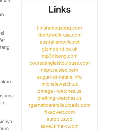
emain
Links
an
jimsfamousbbq.com
si
libertywalk-usa.com
fer
australiamovie.net
ntang
gizmobird.co.uk
mp3djsong.com
coursdanglaistoulouse.com
neptunuslex.com
auguri-di-natale.info
kukan
michelewatch.us
omega--watches.us
asumsi
breitling-watches.us
an
tgarnettcentrallautoads.com
fixadvert.com
autopluz.co
isnya.
save3time-c.com
umum