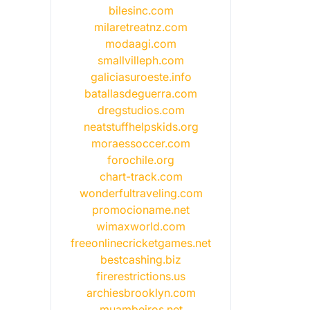
bilesinc.com
milaretreatnz.com
modaagi.com
smallvilleph.com
galiciasuroeste.info
batallasdeguerra.com
dregstudios.com
neatstuffhelpskids.org
moraessoccer.com
forochile.org
chart-track.com
wonderfultraveling.com
promocioname.net
wimaxworld.com
freeonlinecricketgames.net
bestcashing.biz
firerestrictions.us
archiesbrooklyn.com
muambeiros.net