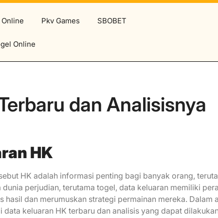
 Online
Pkv Games
SBOBET
gel Online
Terbaru dan Analisisnya
aran HK
sebut HK adalah informasi penting bagi banyak orang, terut
dunia perjudian, terutama togel, data keluaran memiliki per
 hasil dan merumuskan strategi permainan mereka. Dalam ar
i data keluaran HK terbaru dan analisis yang dapat dilakuka