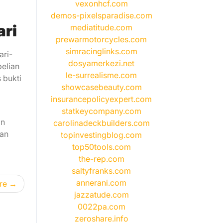
vexonhcf.com
demos-pixelsparadise.com
ari
mediatitude.com
prewarmotorcycles.com
simracinglinks.com
ari-
dosyamerkezi.net
belian
le-surrealisme.com
 bukti
showcasebeauty.com
insurancepolicyexpert.com
statkeycompany.com
an
carolinadeckbuilders.com
dan
topinvestingblog.com
top50tools.com
the-rep.com
saltyfranks.com
annerani.com
re
jazzatude.com
0022pa.com
zeroshare.info