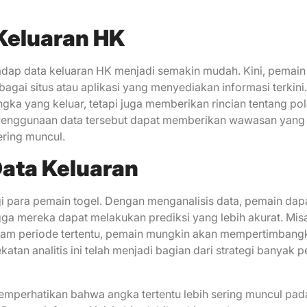
Keluaran HK
adap data keluaran HK menjadi semakin mudah. Kini, pemain
bagai situs atau aplikasi yang menyediakan informasi terkini
ka yang keluar, tetapi juga memberikan rincian tentang po
 Penggunaan data tersebut dapat memberikan wawasan yang 
ring muncul.
Data Keluaran
gi para pemain togel. Dengan menganalisis data, pemain dap
a mereka dapat melakukan prediksi yang lebih akurat. Misa
dalam periode tertentu, pemain mungkin akan mempertimbang
tan analitis ini telah menjadi bagian dari strategi banyak 
mperhatikan bahwa angka tertentu lebih sering muncul pad