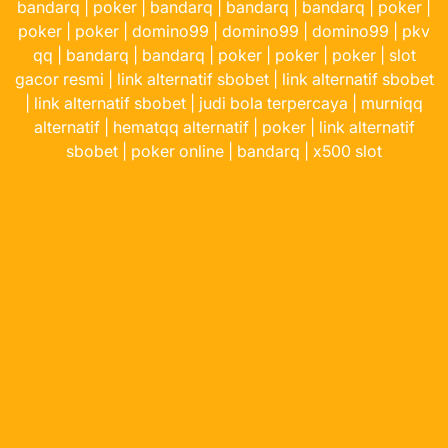
bandarq
|
poker
|
bandarq
|
bandarq
|
bandarq
|
poker
|
poker
|
poker
|
domino99
|
domino99
|
domino99
|
pkv
qq
|
bandarq
|
bandarq
|
poker
|
poker
|
poker
|
slot
gacor resmi
|
link alternatif sbobet
|
link alternatif sbobet
|
link alternatif sbobet
|
judi bola terpercaya
|
murniqq
alternatif
|
hematqq alternatif
|
poker
|
link alternatif
sbobet
|
poker online
|
bandarq
|
x500 slot