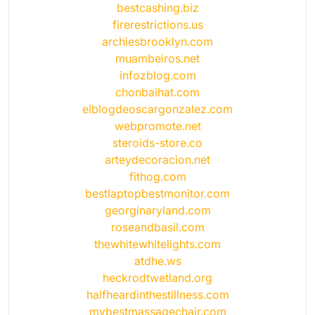
bestcashing.biz
firerestrictions.us
archiesbrooklyn.com
muambeiros.net
infozblog.com
chonbaihat.com
elblogdeoscargonzalez.com
webpromote.net
steroids-store.co
arteydecoracion.net
fithog.com
bestlaptopbestmonitor.com
georginaryland.com
roseandbasil.com
thewhitewhitelights.com
atdhe.ws
heckrodtwetland.org
halfheardinthestillness.com
mybestmassagechair.com