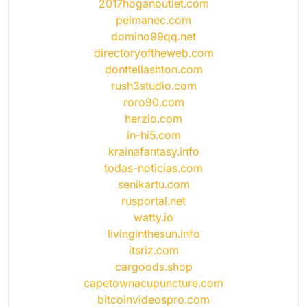
2017hoganoutlet.com
pelmanec.com
domino99qq.net
directoryoftheweb.com
donttellashton.com
rush3studio.com
roro90.com
herzio.com
in-hi5.com
krainafantasy.info
todas-noticias.com
senikartu.com
rusportal.net
watty.io
livinginthesun.info
itsriz.com
cargoods.shop
capetownacupuncture.com
bitcoinvideospro.com