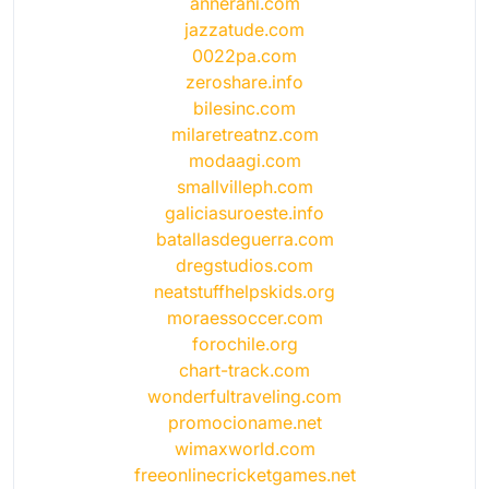
annerani.com
jazzatude.com
0022pa.com
zeroshare.info
bilesinc.com
milaretreatnz.com
modaagi.com
smallvilleph.com
galiciasuroeste.info
batallasdeguerra.com
dregstudios.com
neatstuffhelpskids.org
moraessoccer.com
forochile.org
chart-track.com
wonderfultraveling.com
promocioname.net
wimaxworld.com
freeonlinecricketgames.net