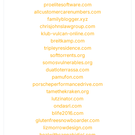
proelitesoftware.com
allcustomercarenumbers.com
familyblogger.xyz
chrisjohnslawgroup.com
klub-vulcan-online.com
breitkamp.com
tripleyresidence.com
softtorrents.org
somosvulnerables.org
duatloterrassa.com
pamufon.com
porscheperformancedrive.com
tamethekraken.org
lutzinator.com
ondasrl.com
blife2016.com
glutenfreesnowboarder.com
lizmorrowdesign.com
healwithcannabidiol.com