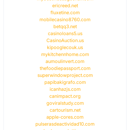
ericreed.net
fluxetine.com
mobilecasino8760.com
betqq3.net
casinoloans5.us
CasinoAuction.us
kipooglecouk.us
mykitchennhome.com
aumoulinvert.com
thefoodiepassport.com
superwindowproject.com
papibakigrafo.com
icanhazjs.com
canimpact.org
goviralstudy.com
cartourism.net
apple-cores.com
pulserasdeactividad10.com