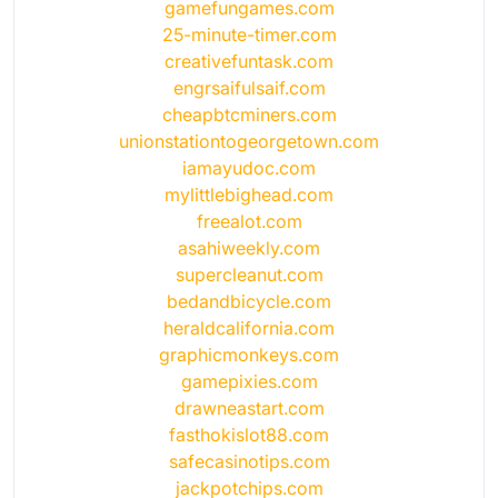
gamefungames.com
25-minute-timer.com
creativefuntask.com
engrsaifulsaif.com
cheapbtcminers.com
unionstationtogeorgetown.com
iamayudoc.com
mylittlebighead.com
freealot.com
asahiweekly.com
supercleanut.com
bedandbicycle.com
heraldcalifornia.com
graphicmonkeys.com
gamepixies.com
drawneastart.com
fasthokislot88.com
safecasinotips.com
jackpotchips.com