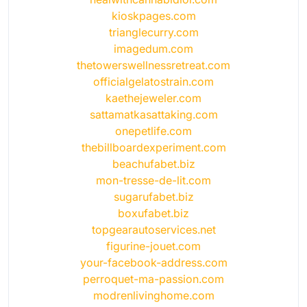
kioskpages.com
trianglecurry.com
imagedum.com
thetowerswellnessretreat.com
officialgelatostrain.com
kaethejeweler.com
sattamatkasattaking.com
onepetlife.com
thebillboardexperiment.com
beachufabet.biz
mon-tresse-de-lit.com
sugarufabet.biz
boxufabet.biz
topgearautoservices.net
figurine-jouet.com
your-facebook-address.com
perroquet-ma-passion.com
modrenlivinghome.com