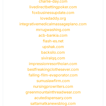
charlie-day.com
livedirectbettingpoker.com
foxbusinessupdate.com
lovedaddy.org
integrativemedicalmassageplano.com
mrrugwashing.com
acb-bankia.com
flash-es.net
upshak.com
backsilo.com
siviralqq.com
impressionresorthoian.com
bestfreakingclothesever.com
falling-film-evaporator.com
sumuslawfirm.com
nursingprowriters.com
greenmountainthreadwear.com
acutedispensary.com
sattamatkanewsblog.com