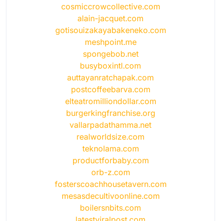
cosmiccrowcollective.com
alain-jacquet.com
gotisouizakayabakeneko.com
meshpoint.me
spongebob.net
busyboxintl.com
auttayanratchapak.com
postcoffeebarva.com
elteatromilliondollar.com
burgerkingfranchise.org
vallarpadathamma.net
realworldsize.com
teknolama.com
productforbaby.com
orb-z.com
fosterscoachhousetavern.com
mesasdecultivoonline.com
boilersnbits.com
latestviralpost.com