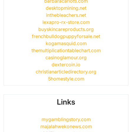
barbaracarlotti.com
desktopmining.net
inthebleachers.net
lexapro-rx-store.com
buyskincareproducts.org
frenchbulldogpuppyforsale.net
kogamasquid.com
themultiplicationtablechart.com
casinoglamour.org
dextercoin.io
christianarticledirectory.org
5homestyle.com
Links
mygamblingstory.com
majalahwekonews.com