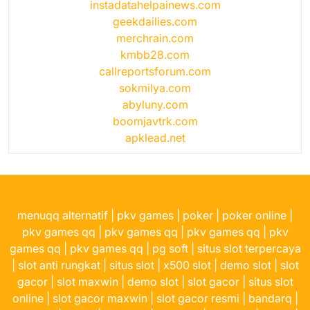
instadatahelpainews.com
geekdailies.com
merchrain.com
kmbb28.com
callreportsforum.com
sokmilya.com
abyluny.com
boomjavtrk.com
apklead.net
menuqq alternatif
|
pkv games
|
poker
|
poker online
|
pkv games qq
|
pkv games qq
|
pkv games qq
|
pkv
games qq
|
pkv games qq
|
pg soft
|
situs slot terpercaya
|
slot anti rungkat
|
situs slot
|
x500 slot
|
demo slot
|
slot
gacor
|
slot maxwin
|
demo slot
|
slot gacor
|
situs slot
online
|
slot gacor maxwin
|
slot gacor resmi
|
bandarq
|