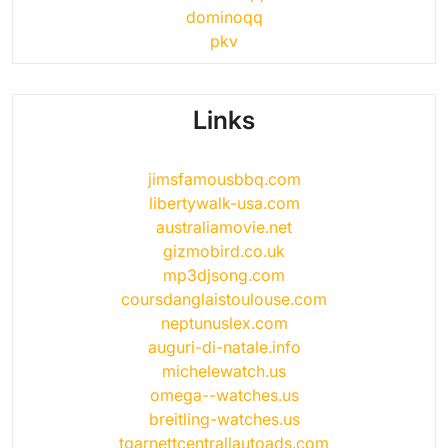
dominoqq
pkv
Links
jimsfamousbbq.com
libertywalk-usa.com
australiamovie.net
gizmobird.co.uk
mp3djsong.com
coursdanglaistoulouse.com
neptunuslex.com
auguri-di-natale.info
michelewatch.us
omega--watches.us
breitling-watches.us
tgarnettcentrallautoads.com