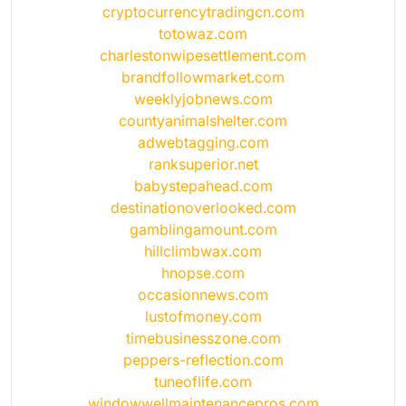
cryptocurrencytradingcn.com
totowaz.com
charlestonwipesettlement.com
brandfollowmarket.com
weeklyjobnews.com
countyanimalshelter.com
adwebtagging.com
ranksuperior.net
babystepahead.com
destinationoverlooked.com
gamblingamount.com
hillclimbwax.com
hnopse.com
occasionnews.com
lustofmoney.com
timebusinesszone.com
peppers-reflection.com
tuneoflife.com
windowwellmaintenancepros.com