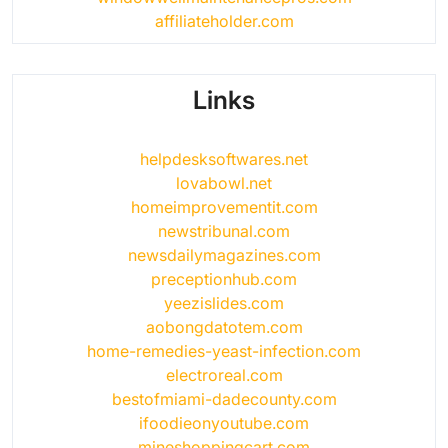
affiliateholder.com
Links
helpdesksoftwares.net
lovabowl.net
homeimprovementit.com
newstribunal.com
newsdailymagazines.com
preceptionhub.com
yeezislides.com
aobongdatotem.com
home-remedies-yeast-infection.com
electroreal.com
bestofmiami-dadecounty.com
ifoodieonyoutube.com
mineshoppingcart.com