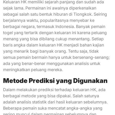
Keluaran HK memiliki sejarah panjang dan sudah ada
sejak lama. Permainan ini awalnya diperkenalkan
sebagai salah satu bentuk hiburan di Tiongkok. Seiring
berjalannya waktu, popularitasnya menyebar ke
berbagai negara, termasuk Indonesia. Banyak pemain
togel yang tertarik dengan keluaran ini karena peluang
menang yang bisa dibilang cukup menantang. Setiap
baris angka dalam keluaran HK menjadi bahan kajian
yang menarik bagi banyak orang. Tentu saja, tidak
semua pemain bermain hanya untuk bersenang-senang;
ada yang benar-benar menggunakan analisis untuk
meningkatkan peluang mereka.
Metode Prediksi yang Digunakan
Dalam melakukan prediksi terhadap keluaran HK, ada
berbagai metode yang bisa dipakai. Salah satunya
adalah analisis statistik dari hasil keluaran sebelumnya.
Beberapa pemain suka mencatat angka-angka yang
sering muncul dalam permainan sebelumnya dan