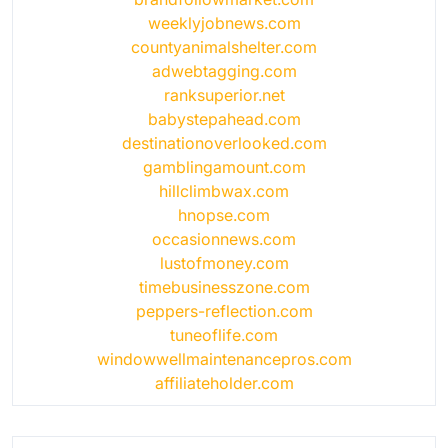
weeklyjobnews.com
countyanimalshelter.com
adwebtagging.com
ranksuperior.net
babystepahead.com
destinationoverlooked.com
gamblingamount.com
hillclimbwax.com
hnopse.com
occasionnews.com
lustofmoney.com
timebusinesszone.com
peppers-reflection.com
tuneoflife.com
windowwellmaintenancepros.com
affiliateholder.com