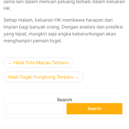
sama lain dalam mencari peluang terbaik dalam keluaran
HK.
Setiap malam, keluaran HK membawa harapan dan
impian bagi banyak orang. Dengan analisis dan prediksi
yang tepat, mungkin saja angka keberuntungan akan
menghampiri pemain togel.
Post
Hasil Toto Macau Terbaru
navigation
Hasil Togel Hongkong Terbaru
Search
Search