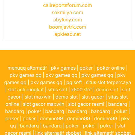
callreportsforum.com
sokmilya.com
abyluny.com
boomjavtrk.com
apklead.net
menuqq alternatif
|
pkv games
|
poker
|
poker online
|
pkv games qq
|
pkv games qq
|
pkv games qq
|
pkv
games qq
|
pkv games qq
|
pg soft
|
situs slot terpercaya
|
slot anti rungkat
|
situs slot
|
x500 slot
|
demo slot
|
slot
gacor
|
slot maxwin
|
demo slot
|
slot gacor
|
situs slot
online
|
slot gacor maxwin
|
slot gacor resmi
|
bandarq
|
bandarq
|
poker
|
bandarq
|
bandarq
|
bandarq
|
poker
|
poker
|
poker
|
domino99
|
domino99
|
domino99
|
pkv
qq
|
bandarq
|
bandarq
|
poker
|
poker
|
poker
|
slot
gacor resmi
|
link alternatif sbobet
|
link alternatif sbobet