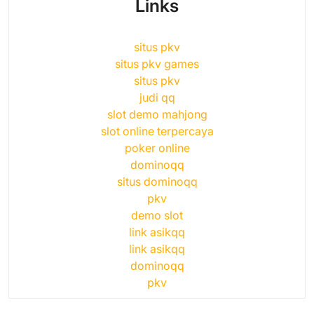
Links
situs pkv
situs pkv games
situs pkv
judi qq
slot demo mahjong
slot online terpercaya
poker online
dominoqq
situs dominoqq
pkv
demo slot
link asikqq
link asikqq
dominoqq
pkv