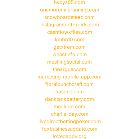
hycys05.com
onemoremilerunning.com
snowboardsteez.com
instagrambioforgirls.com
cashflowxfiles.com
kmbb10.com
getxtrem.com
weactinfo.com
meshingsocial.com
thearguer.com
marketing-mobile-app.com
floralpunchcraft.com
fiasone.com
danktankbattery.com
mealudo.com
charlie-day.com
livedirectbettingpoker.com
foxbusinessupdate.com
lovedaddy.org