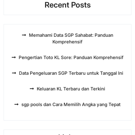
Recent Posts
Memahami Data SGP Sahabat: Panduan
Komprehensif
Pengertian Toto KL Sore: Panduan Komprehensif
Data Pengeluaran SGP Terbaru untuk Tanggal Ini
Keluaran KL Terbaru dan Terkini
sgp pools dan Cara Memilih Angka yang Tepat