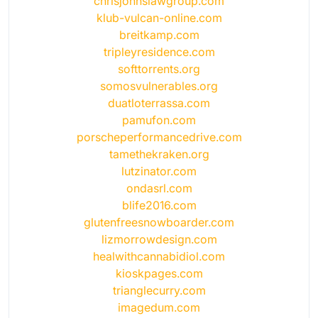
chrisjohnslawgroup.com
klub-vulcan-online.com
breitkamp.com
tripleyresidence.com
softtorrents.org
somosvulnerables.org
duatloterrassa.com
pamufon.com
porscheperformancedrive.com
tamethekraken.org
lutzinator.com
ondasrl.com
blife2016.com
glutenfreesnowboarder.com
lizmorrowdesign.com
healwithcannabidiol.com
kioskpages.com
trianglecurry.com
imagedum.com