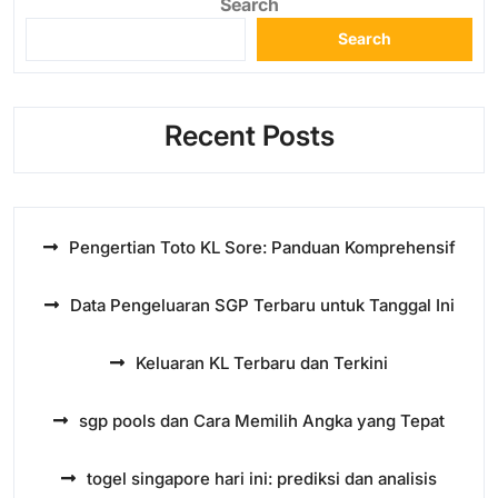
Search
Search
Recent Posts
Pengertian Toto KL Sore: Panduan Komprehensif
Data Pengeluaran SGP Terbaru untuk Tanggal Ini
Keluaran KL Terbaru dan Terkini
sgp pools dan Cara Memilih Angka yang Tepat
togel singapore hari ini: prediksi dan analisis