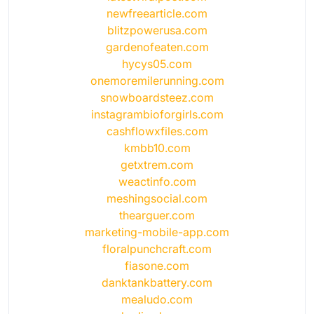
newfreearticle.com
blitzpowerusa.com
gardenofeaten.com
hycys05.com
onemoremilerunning.com
snowboardsteez.com
instagrambioforgirls.com
cashflowxfiles.com
kmbb10.com
getxtrem.com
weactinfo.com
meshingsocial.com
thearguer.com
marketing-mobile-app.com
floralpunchcraft.com
fiasone.com
danktankbattery.com
mealudo.com