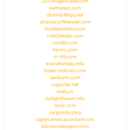
2017hoganoutlet.com
pelmanec.com
domino99qq.net
directoryoftheweb.com
donttellashton.com
rush3studio.com
roro90.com
herzio.com
in-hi5.com
krainafantasy.info
todas-noticias.com
senikartu.com
rusportal.net
watty.io
livinginthesun.info
itsriz.com
cargoods.shop
capetownacupuncture.com
bitcoinvideospro.com