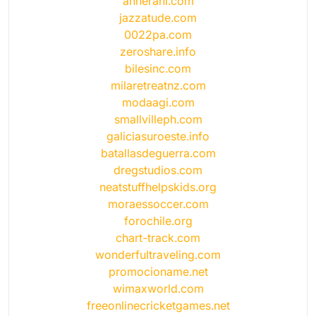
annerani.com
jazzatude.com
0022pa.com
zeroshare.info
bilesinc.com
milaretreatnz.com
modaagi.com
smallvilleph.com
galiciasuroeste.info
batallasdeguerra.com
dregstudios.com
neatstuffhelpskids.org
moraessoccer.com
forochile.org
chart-track.com
wonderfultraveling.com
promocioname.net
wimaxworld.com
freeonlinecricketgames.net