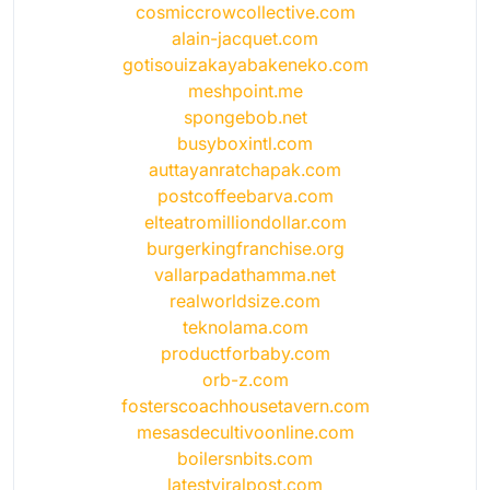
cosmiccrowcollective.com
alain-jacquet.com
gotisouizakayabakeneko.com
meshpoint.me
spongebob.net
busyboxintl.com
auttayanratchapak.com
postcoffeebarva.com
elteatromilliondollar.com
burgerkingfranchise.org
vallarpadathamma.net
realworldsize.com
teknolama.com
productforbaby.com
orb-z.com
fosterscoachhousetavern.com
mesasdecultivoonline.com
boilersnbits.com
latestviralpost.com