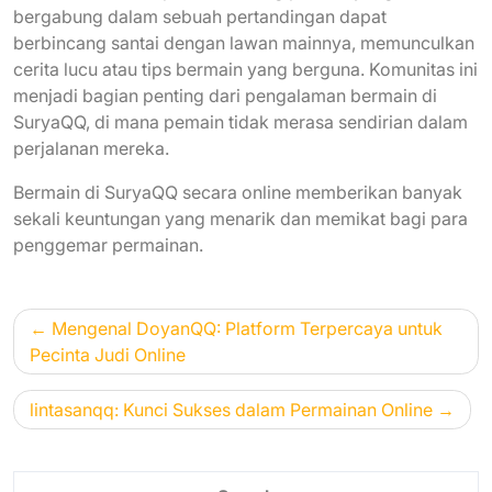
bergabung dalam sebuah pertandingan dapat
berbincang santai dengan lawan mainnya, memunculkan
cerita lucu atau tips bermain yang berguna. Komunitas ini
menjadi bagian penting dari pengalaman bermain di
SuryaQQ, di mana pemain tidak merasa sendirian dalam
perjalanan mereka.
Bermain di SuryaQQ secara online memberikan banyak
sekali keuntungan yang menarik dan memikat bagi para
penggemar permainan.
Post
Mengenal DoyanQQ: Platform Terpercaya untuk
navigation
Pecinta Judi Online
lintasanqq: Kunci Sukses dalam Permainan Online