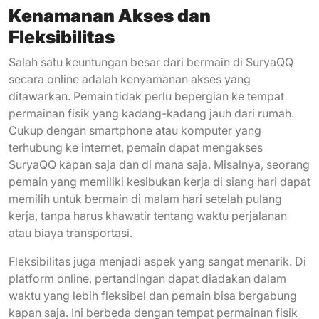
Kenamanan Akses dan
Fleksibilitas
Salah satu keuntungan besar dari bermain di SuryaQQ
secara online adalah kenyamanan akses yang
ditawarkan. Pemain tidak perlu bepergian ke tempat
permainan fisik yang kadang-kadang jauh dari rumah.
Cukup dengan smartphone atau komputer yang
terhubung ke internet, pemain dapat mengakses
SuryaQQ kapan saja dan di mana saja. Misalnya, seorang
pemain yang memiliki kesibukan kerja di siang hari dapat
memilih untuk bermain di malam hari setelah pulang
kerja, tanpa harus khawatir tentang waktu perjalanan
atau biaya transportasi.
Fleksibilitas juga menjadi aspek yang sangat menarik. Di
platform online, pertandingan dapat diadakan dalam
waktu yang lebih fleksibel dan pemain bisa bergabung
kapan saja. Ini berbeda dengan tempat permainan fisik