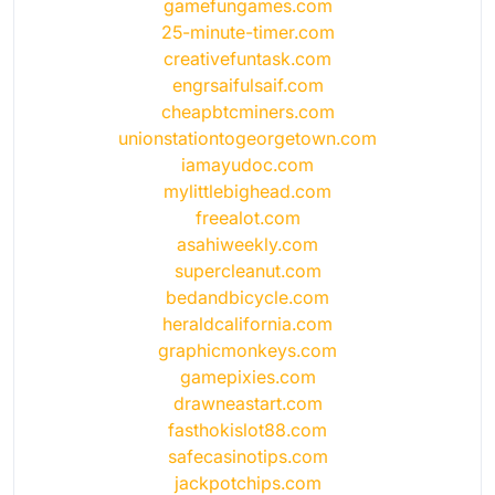
gamefungames.com
25-minute-timer.com
creativefuntask.com
engrsaifulsaif.com
cheapbtcminers.com
unionstationtogeorgetown.com
iamayudoc.com
mylittlebighead.com
freealot.com
asahiweekly.com
supercleanut.com
bedandbicycle.com
heraldcalifornia.com
graphicmonkeys.com
gamepixies.com
drawneastart.com
fasthokislot88.com
safecasinotips.com
jackpotchips.com