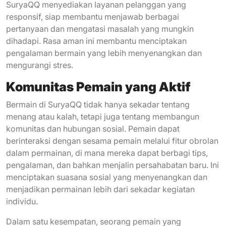
SuryaQQ menyediakan layanan pelanggan yang
responsif, siap membantu menjawab berbagai
pertanyaan dan mengatasi masalah yang mungkin
dihadapi. Rasa aman ini membantu menciptakan
pengalaman bermain yang lebih menyenangkan dan
mengurangi stres.
Komunitas Pemain yang Aktif
Bermain di SuryaQQ tidak hanya sekadar tentang
menang atau kalah, tetapi juga tentang membangun
komunitas dan hubungan sosial. Pemain dapat
berinteraksi dengan sesama pemain melalui fitur obrolan
dalam permainan, di mana mereka dapat berbagi tips,
pengalaman, dan bahkan menjalin persahabatan baru. Ini
menciptakan suasana sosial yang menyenangkan dan
menjadikan permainan lebih dari sekadar kegiatan
individu.
Dalam satu kesempatan, seorang pemain yang