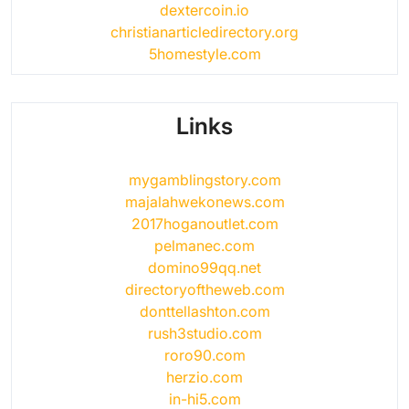
dextercoin.io
christianarticledirectory.org
5homestyle.com
Links
mygamblingstory.com
majalahwekonews.com
2017hoganoutlet.com
pelmanec.com
domino99qq.net
directoryoftheweb.com
donttellashton.com
rush3studio.com
roro90.com
herzio.com
in-hi5.com