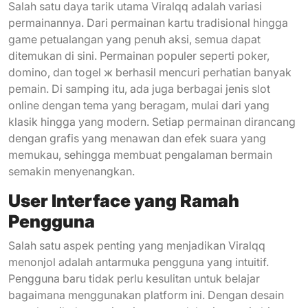
Salah satu daya tarik utama Viralqq adalah variasi
permainannya. Dari permainan kartu tradisional hingga
game petualangan yang penuh aksi, semua dapat
ditemukan di sini. Permainan populer seperti poker,
domino, dan togel ж berhasil mencuri perhatian banyak
pemain. Di samping itu, ada juga berbagai jenis slot
online dengan tema yang beragam, mulai dari yang
klasik hingga yang modern. Setiap permainan dirancang
dengan grafis yang menawan dan efek suara yang
memukau, sehingga membuat pengalaman bermain
semakin menyenangkan.
User Interface yang Ramah
Pengguna
Salah satu aspek penting yang menjadikan Viralqq
menonjol adalah antarmuka pengguna yang intuitif.
Pengguna baru tidak perlu kesulitan untuk belajar
bagaimana menggunakan platform ini. Dengan desain