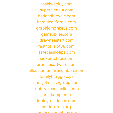
asahiweekly.com
supercleanut.com
bedandbicycle.com
heraldcalifornia.com
graphicmonkeys.com
gamepixies.com
drawneastart.com
fasthokislot88.com
safecasinotips.com
jackpotchips.com
proelitesoftware.com
allcustomercarenumbers.com
familyblogger.xyz
chrisjohnslawgroup.com
klub-vulcan-online.com
breitkamp.com
tripleyresidence.com
softtorrents.org
somosvulnerables.org