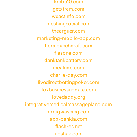
kmbb10.com
getxtrem.com
weactinfo.com
meshingsocial.com
thearguer.com
marketing-mobile-app.com
floralpunchcraft.com
fiasone.com
danktankbattery.com
mealudo.com
charlie-day.com
livedirectbettingpoker.com
foxbusinessupdate.com
lovedaddy.org
integrativemedicalmassageplano.com
mrrugwashing.com
acb-bankia.com
flash-es.net
upshak.com