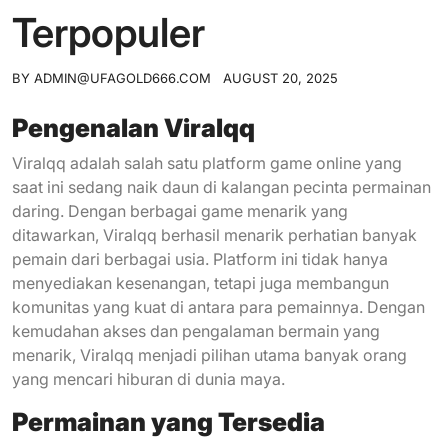
Terpopuler
BY
ADMIN@UFAGOLD666.COM
AUGUST 20, 2025
Pengenalan Viralqq
Viralqq adalah salah satu platform game online yang
saat ini sedang naik daun di kalangan pecinta permainan
daring. Dengan berbagai game menarik yang
ditawarkan, Viralqq berhasil menarik perhatian banyak
pemain dari berbagai usia. Platform ini tidak hanya
menyediakan kesenangan, tetapi juga membangun
komunitas yang kuat di antara para pemainnya. Dengan
kemudahan akses dan pengalaman bermain yang
menarik, Viralqq menjadi pilihan utama banyak orang
yang mencari hiburan di dunia maya.
Permainan yang Tersedia