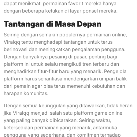
dapat menikmati permainan favorit mereka hanya
dengan beberapa ketukan di layar ponsel mereka.
Tantangan di Masa Depan
Seiring dengan semakin populernya permainan online,
Viralqq tentu menghadapi tantangan untuk terus
berinovasi dan meningkatkan pengalaman pengguna.
Dengan banyaknya pesaing di pasar, penting bagi
platform ini untuk selalu mengikuti tren terbaru dan
menghadirkan fitur-fitur baru yang menarik. Pengelola
platform harus senantiasa mendengarkan umpan balik
dari pemain agar bisa terus memenuhi kebutuhan dan
harapan komunitas.
Dengan semua keunggulan yang ditawarkan, tidak heran
jika Viralqq menjadi salah satu platform game online
yang paling banyak dibicarakan. Seiring waktu,
ketersediaan permainan yang menarik, antarmuka
pengguna yang sederhana, dan komitmen terhadap