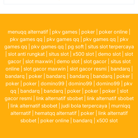
menuqq alternatif
|
pkv games
|
poker
|
poker online
|
pkv games qq
|
pkv games qq
|
pkv games qq
|
pkv
games qq
|
pkv games qq
|
pg soft
|
situs slot terpercaya
|
slot anti rungkat
|
situs slot
|
x500 slot
|
demo slot
|
slot
gacor
|
slot maxwin
|
demo slot
|
slot gacor
|
situs slot
online
|
slot gacor maxwin
|
slot gacor resmi
|
bandarq
|
bandarq
|
poker
|
bandarq
|
bandarq
|
bandarq
|
poker
|
poker
|
poker
|
domino99
|
domino99
|
domino99
|
pkv
qq
|
bandarq
|
bandarq
|
poker
|
poker
|
poker
|
slot
gacor resmi
|
link alternatif sbobet
|
link alternatif sbobet
|
link alternatif sbobet
|
judi bola terpercaya
|
murniqq
alternatif
|
hematqq alternatif
|
poker
|
link alternatif
sbobet
|
poker online
|
bandarq
|
x500 slot