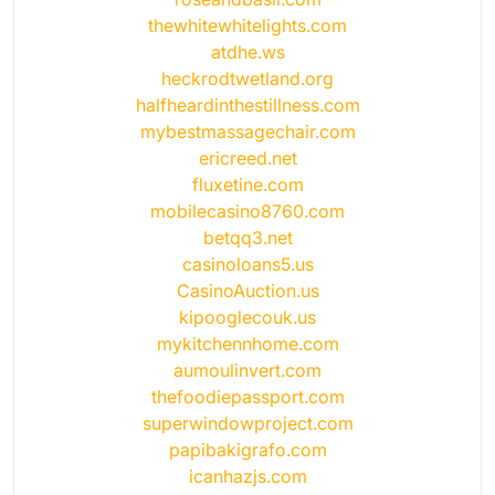
thewhitewhitelights.com
atdhe.ws
heckrodtwetland.org
halfheardinthestillness.com
mybestmassagechair.com
ericreed.net
fluxetine.com
mobilecasino8760.com
betqq3.net
casinoloans5.us
CasinoAuction.us
kipooglecouk.us
mykitchennhome.com
aumoulinvert.com
thefoodiepassport.com
superwindowproject.com
papibakigrafo.com
icanhazjs.com