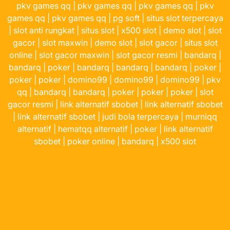
pkv games qq
|
pkv games qq
|
pkv games qq
|
pkv
games qq
|
pkv games qq
|
pg soft
|
situs slot terpercaya
|
slot anti rungkat
|
situs slot
|
x500 slot
|
demo slot
|
slot
gacor
|
slot maxwin
|
demo slot
|
slot gacor
|
situs slot
online
|
slot gacor maxwin
|
slot gacor resmi
|
bandarq
|
bandarq
|
poker
|
bandarq
|
bandarq
|
bandarq
|
poker
|
poker
|
poker
|
domino99
|
domino99
|
domino99
|
pkv
qq
|
bandarq
|
bandarq
|
poker
|
poker
|
poker
|
slot
gacor resmi
|
link alternatif sbobet
|
link alternatif sbobet
|
link alternatif sbobet
|
judi bola terpercaya
|
murniqq
alternatif
|
hematqq alternatif
|
poker
|
link alternatif
sbobet
|
poker online
|
bandarq
|
x500 slot