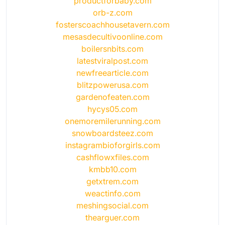
productforbaby.com
orb-z.com
fosterscoachhousetavern.com
mesasdecultivoonline.com
boilersnbits.com
latestviralpost.com
newfreearticle.com
blitzpowerusa.com
gardenofeaten.com
hycys05.com
onemoremilerunning.com
snowboardsteez.com
instagrambioforgirls.com
cashflowxfiles.com
kmbb10.com
getxtrem.com
weactinfo.com
meshingsocial.com
thearguer.com