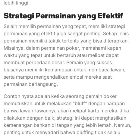
lebih tinggi.
Strategi Permainan yang Efektif
Selain memilih permainan yang tepat, memiliki strategi
permainan yang efektif juga sangat penting. Setiap jenis
permainan memiliki taktik tertentu yang bisa diterapkan.
Misalnya, dalam permainan poker, memahami kapan
waktu yang tepat untuk bertaruh atau melipat dapat
membuat perbedaan besar. Pemain yang sukses
biasanya memiliki kemampuan untuk membaca lawan,
serta mampu mengendalikan emosi mereka saat
permainan berlangsung.
Contoh nyata adalah ketika seorang pemain poker
memutuskan untuk melakukan “bluff” dengan harapan
bahwa lawan-lawannya akan melipat kartu mereka. Jika
dilakukan dengan baik, strategi ini dapat menghasilkan
kemenangan bahkan di tangan yang lebih lemah. Namun,
penting untuk menyadari bahwa bluffing tidak selalu