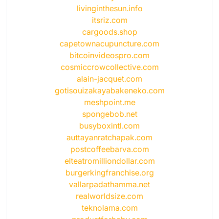
livinginthesun.info
itsriz.com
cargoods.shop
capetownacupuncture.com
bitcoinvideospro.com
cosmiccrowcollective.com
alain-jacquet.com
gotisouizakayabakeneko.com
meshpoint.me
spongebob.net
busyboxintl.com
auttayanratchapak.com
postcoffeebarva.com
elteatromilliondollar.com
burgerkingfranchise.org
vallarpadathamma.net
realworldsize.com
teknolama.com