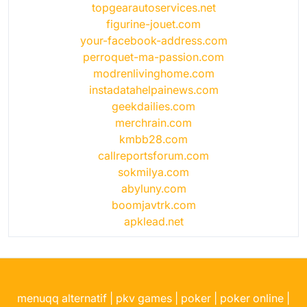
topgearautoservices.net
figurine-jouet.com
your-facebook-address.com
perroquet-ma-passion.com
modrenlivinghome.com
instadatahelpainews.com
geekdailies.com
merchrain.com
kmbb28.com
callreportsforum.com
sokmilya.com
abyluny.com
boomjavtrk.com
apklead.net
menuqq alternatif
|
pkv games
|
poker
|
poker online
|