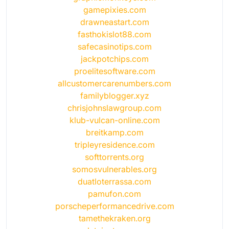
gamepixies.com
drawneastart.com
fasthokislot88.com
safecasinotips.com
jackpotchips.com
proelitesoftware.com
allcustomercarenumbers.com
familyblogger.xyz
chrisjohnslawgroup.com
klub-vulcan-online.com
breitkamp.com
tripleyresidence.com
softtorrents.org
somosvulnerables.org
duatloterrassa.com
pamufon.com
porscheperformancedrive.com
tamethekraken.org