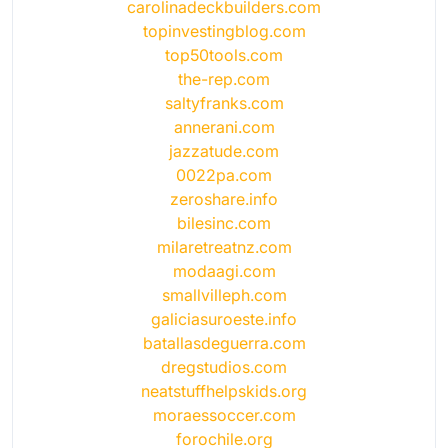
carolinadeckbuilders.com
topinvestingblog.com
top50tools.com
the-rep.com
saltyfranks.com
annerani.com
jazzatude.com
0022pa.com
zeroshare.info
bilesinc.com
milaretreatnz.com
modaagi.com
smallvilleph.com
galiciasuroeste.info
batallasdeguerra.com
dregstudios.com
neatstuffhelpskids.org
moraessoccer.com
forochile.org