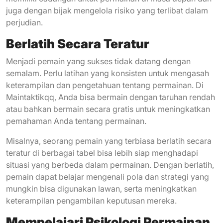
juga dengan bijak mengelola risiko yang terlibat dalam
perjudian.
Berlatih Secara Teratur
Menjadi pemain yang sukses tidak datang dengan
semalam. Perlu latihan yang konsisten untuk mengasah
keterampilan dan pengetahuan tentang permainan. Di
Maintaktikqq, Anda bisa bermain dengan taruhan rendah
atau bahkan bermain secara gratis untuk meningkatkan
pemahaman Anda tentang permainan.
Misalnya, seorang pemain yang terbiasa berlatih secara
teratur di berbagai tabel bisa lebih siap menghadapi
situasi yang berbeda dalam permainan. Dengan berlatih,
pemain dapat belajar mengenali pola dan strategi yang
mungkin bisa digunakan lawan, serta meningkatkan
keterampilan pengambilan keputusan mereka.
Mempelajari Psikologi Permainan