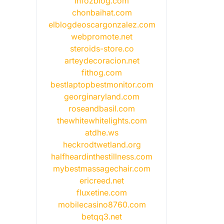
infozblog.com
chonbaihat.com
elblogdeoscargonzalez.com
webpromote.net
steroids-store.co
arteydecoracion.net
fithog.com
bestlaptopbestmonitor.com
georginaryland.com
roseandbasil.com
thewhitewhitelights.com
atdhe.ws
heckrodtwetland.org
halfheardinthestillness.com
mybestmassagechair.com
ericreed.net
fluxetine.com
mobilecasino8760.com
betqq3.net