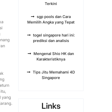
Terkini
sgp pools dan Cara
ka
Memilih Angka yang Tepat
si
g
togel singapore hari ini:
enang
prediksi dan analisis
ran
Mengenal Shio HK dan
Karakteristiknya
Tips Jitu Memahami 4D
ak
Singapore
ing
eturn
itu,
l yang
jarang.
Links