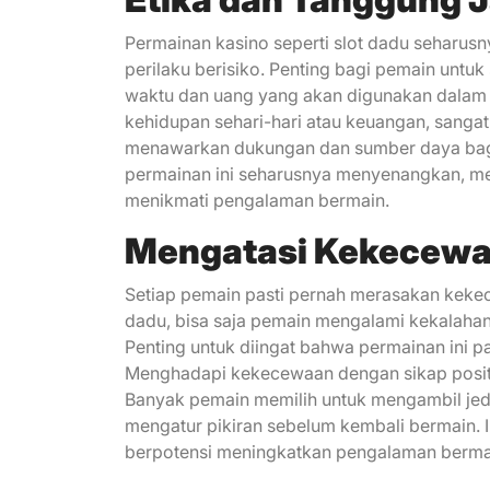
Permainan kasino seperti slot dadu seharus
perilaku berisiko. Penting bagi pemain untu
waktu dan uang yang akan digunakan dalam
kehidupan sehari-hari atau keuangan, sangat
menawarkan dukungan dan sumber daya bagi 
permainan ini seharusnya menyenangkan, me
menikmati pengalaman bermain.
Mengatasi Kekecewa
Setiap pemain pasti pernah merasakan kekece
dadu, bisa saja pemain mengalami kekalahan 
Penting untuk diingat bahwa permainan ini p
Menghadapi kekecewaan dengan sikap positif 
Banyak pemain memilih untuk mengambil jeda
mengatur pikiran sebelum kembali bermain. I
berpotensi meningkatkan pengalaman berma