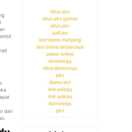
situs pkv
ng
situs pkv games
n
situs pkv
pan
judi qq
ambil
slot demo mahjong
slot online terpercaya
mati
poker online
dominoqq
situs dominoqq
pkv
demo slot
e.
link asikqq
eka
link asikqq
dapat
dominoqq
pkv
o dari
an.
du