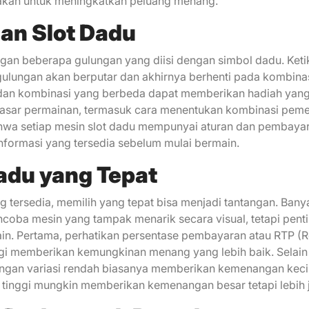
nakan untuk meningkatkan peluang menang.
an Slot Dadu
engan beberapa gulungan yang diisi dengan simbol dadu. Keti
ulungan akan berputar dan akhirnya berhenti pada kombina
tu, dan kombinasi yang berbeda dapat memberikan hadiah yan
dasar permainan, termasuk cara menentukan kombinasi pem
ahwa setiap mesin slot dadu mempunyai aturan dan pembaya
nformasi yang tersedia sebelum mulai bermain.
adu yang Tepat
g tersedia, memilih yang tepat bisa menjadi tantangan. Bany
coba mesin yang tampak menarik secara visual, tetapi pent
n. Pertama, perhatikan persentase pembayaran atau RTP (R
ggi memberikan kemungkinan menang yang lebih baik. Selain 
 dengan variasi rendah biasanya memberikan kemenangan keci
i tinggi mungkin memberikan kemenangan besar tetapi lebih 