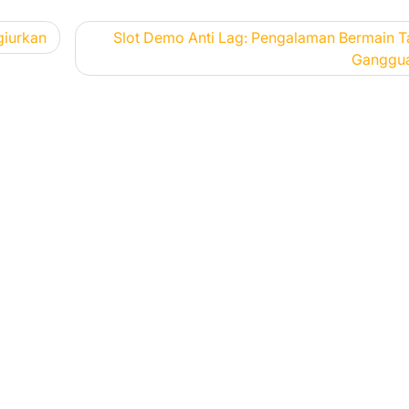
giurkan
Slot Demo Anti Lag: Pengalaman Bermain 
Ganggu