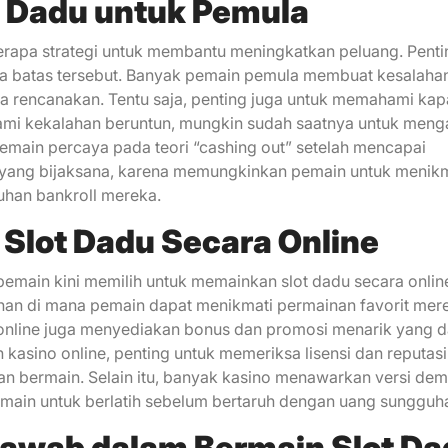
t Dadu untuk Pemula
berapa strategi untuk membantu meningkatkan peluang. Penti
a batas tersebut. Banyak pemain pemula membuat kesalaha
a rencanakan. Tentu saja, penting juga untuk memahami ka
lami kekalahan beruntun, mungkin sudah saatnya untuk meng
pemain percaya pada teori “cashing out” setelah mencapai
n yang bijaksana, karena memungkinkan pemain untuk menik
uhan bankroll mereka.
Slot Dadu Secara Online
emain kini memilih untuk memainkan slot dadu secara onlin
an di mana pemain dapat menikmati permainan favorit mer
 online juga menyediakan bonus dan promosi menarik yang 
kasino online, penting untuk memeriksa lisensi dan reputasi
n bermain. Selain itu, banyak kasino menawarkan versi dem
ain untuk berlatih sebelum bertaruh dengan uang sungguh
Jawab dalam Bermain Slot Da