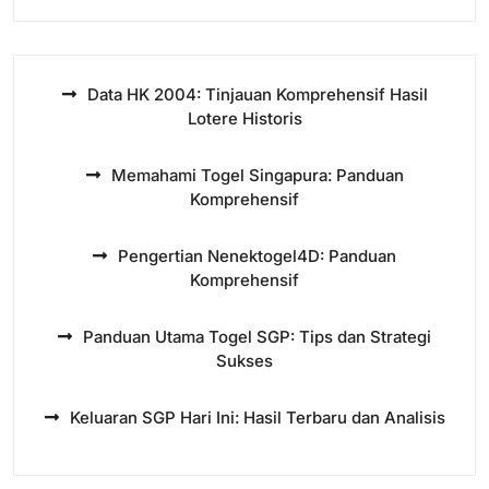
Data HK 2004: Tinjauan Komprehensif Hasil
Lotere Historis
Memahami Togel Singapura: Panduan
Komprehensif
Pengertian Nenektogel4D: Panduan
Komprehensif
Panduan Utama Togel SGP: Tips dan Strategi
Sukses
Keluaran SGP Hari Ini: Hasil Terbaru dan Analisis