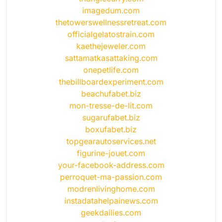
imagedum.com
thetowerswellnessretreat.com
officialgelatostrain.com
kaethejeweler.com
sattamatkasattaking.com
onepetlife.com
thebillboardexperiment.com
beachufabet.biz
mon-tresse-de-lit.com
sugarufabet.biz
boxufabet.biz
topgearautoservices.net
figurine-jouet.com
your-facebook-address.com
perroquet-ma-passion.com
modrenlivinghome.com
instadatahelpainews.com
geekdailies.com