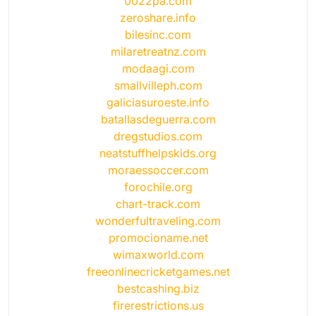
0022pa.com
zeroshare.info
bilesinc.com
milaretreatnz.com
modaagi.com
smallvilleph.com
galiciasuroeste.info
batallasdeguerra.com
dregstudios.com
neatstuffhelpskids.org
moraessoccer.com
forochile.org
chart-track.com
wonderfultraveling.com
promocioname.net
wimaxworld.com
freeonlinecricketgames.net
bestcashing.biz
firerestrictions.us