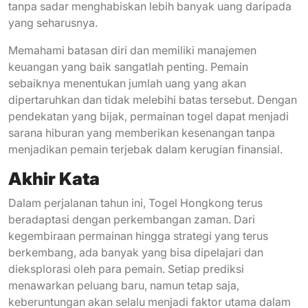
tanpa sadar menghabiskan lebih banyak uang daripada
yang seharusnya.
Memahami batasan diri dan memiliki manajemen
keuangan yang baik sangatlah penting. Pemain
sebaiknya menentukan jumlah uang yang akan
dipertaruhkan dan tidak melebihi batas tersebut. Dengan
pendekatan yang bijak, permainan togel dapat menjadi
sarana hiburan yang memberikan kesenangan tanpa
menjadikan pemain terjebak dalam kerugian finansial.
Akhir Kata
Dalam perjalanan tahun ini, Togel Hongkong terus
beradaptasi dengan perkembangan zaman. Dari
kegembiraan permainan hingga strategi yang terus
berkembang, ada banyak yang bisa dipelajari dan
dieksplorasi oleh para pemain. Setiap prediksi
menawarkan peluang baru, namun tetap saja,
keberuntungan akan selalu menjadi faktor utama dalam