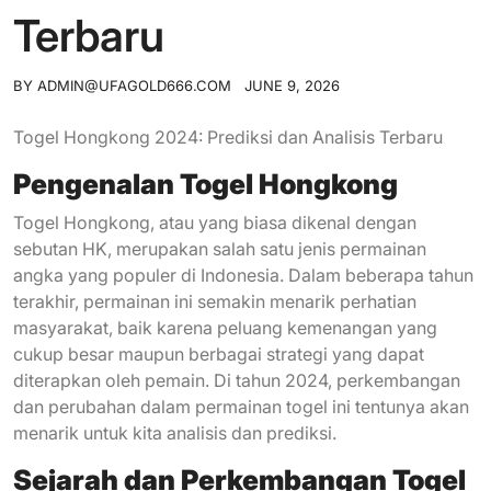
Terbaru
BY
ADMIN@UFAGOLD666.COM
JUNE 9, 2026
Togel Hongkong 2024: Prediksi dan Analisis Terbaru
Pengenalan Togel Hongkong
Togel Hongkong, atau yang biasa dikenal dengan
sebutan HK, merupakan salah satu jenis permainan
angka yang populer di Indonesia. Dalam beberapa tahun
terakhir, permainan ini semakin menarik perhatian
masyarakat, baik karena peluang kemenangan yang
cukup besar maupun berbagai strategi yang dapat
diterapkan oleh pemain. Di tahun 2024, perkembangan
dan perubahan dalam permainan togel ini tentunya akan
menarik untuk kita analisis dan prediksi.
Sejarah dan Perkembangan Togel