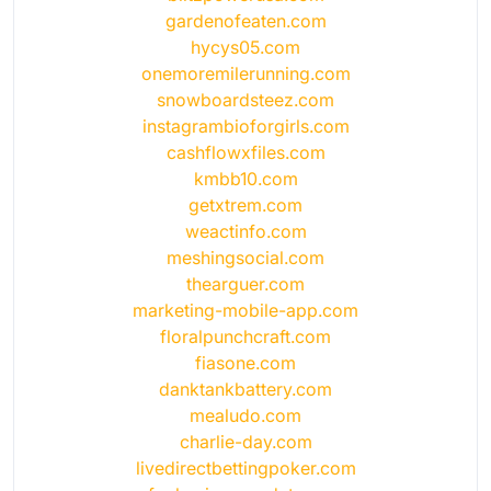
gardenofeaten.com
hycys05.com
onemoremilerunning.com
snowboardsteez.com
instagrambioforgirls.com
cashflowxfiles.com
kmbb10.com
getxtrem.com
weactinfo.com
meshingsocial.com
thearguer.com
marketing-mobile-app.com
floralpunchcraft.com
fiasone.com
danktankbattery.com
mealudo.com
charlie-day.com
livedirectbettingpoker.com