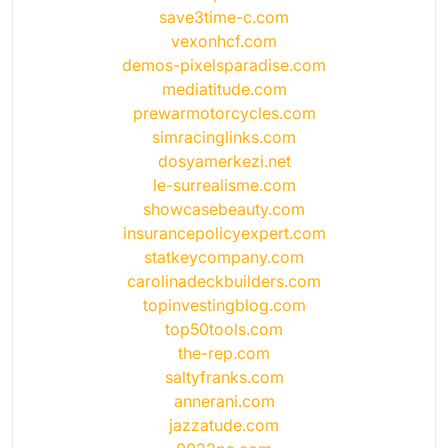
save3time-c.com
vexonhcf.com
demos-pixelsparadise.com
mediatitude.com
prewarmotorcycles.com
simracinglinks.com
dosyamerkezi.net
le-surrealisme.com
showcasebeauty.com
insurancepolicyexpert.com
statkeycompany.com
carolinadeckbuilders.com
topinvestingblog.com
top50tools.com
the-rep.com
saltyfranks.com
annerani.com
jazzatude.com