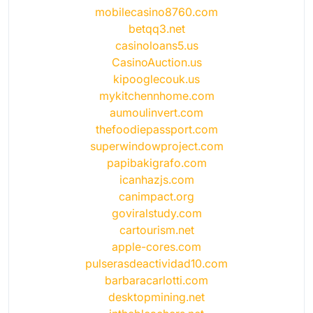
mobilecasino8760.com
betqq3.net
casinoloans5.us
CasinoAuction.us
kipooglecouk.us
mykitchennhome.com
aumoulinvert.com
thefoodiepassport.com
superwindowproject.com
papibakigrafo.com
icanhazjs.com
canimpact.org
goviralstudy.com
cartourism.net
apple-cores.com
pulserasdeactividad10.com
barbaracarlotti.com
desktopmining.net