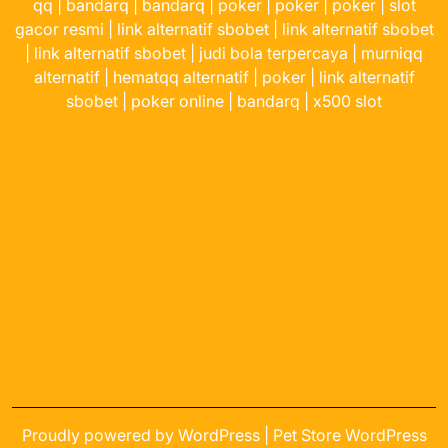
qq
|
bandarq
|
bandarq
|
poker
|
poker
|
poker
|
slot
gacor resmi
|
link alternatif sbobet
|
link alternatif sbobet
|
link alternatif sbobet
|
judi bola terpercaya
|
murniqq
alternatif
|
hematqq alternatif
|
poker
|
link alternatif
sbobet
|
poker online
|
bandarq
|
x500 slot
Proudly powered by WordPress
|
Pet Store WordPress