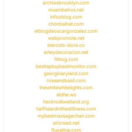
archiesbrooklyn.com
muambeiros.net
infozblog.com
chonbaihat.com
elblogdeoscargonzalez.com
webpromote.net
steroids-store.co
arteydecoracion.net
fithog.com
bestlaptopbestmonitor.com
georginaryland.com
roseandbasil.com
thewhitewhitelights.com
atdhe.ws
heckrodtwetland.org
halfheardinthestillness.com
mybestmassagechair.com
ericreed.net
fluxetine.com