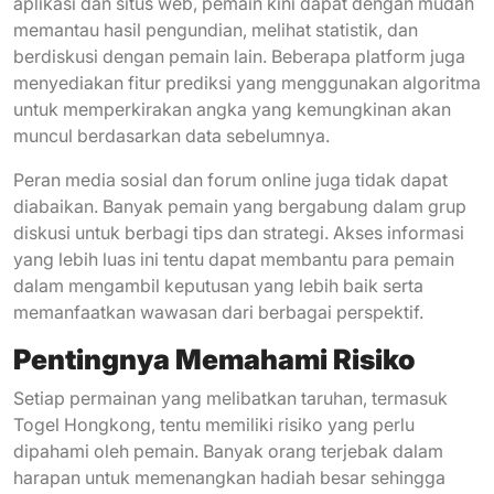
aplikasi dan situs web, pemain kini dapat dengan mudah
memantau hasil pengundian, melihat statistik, dan
berdiskusi dengan pemain lain. Beberapa platform juga
menyediakan fitur prediksi yang menggunakan algoritma
untuk memperkirakan angka yang kemungkinan akan
muncul berdasarkan data sebelumnya.
Peran media sosial dan forum online juga tidak dapat
diabaikan. Banyak pemain yang bergabung dalam grup
diskusi untuk berbagi tips dan strategi. Akses informasi
yang lebih luas ini tentu dapat membantu para pemain
dalam mengambil keputusan yang lebih baik serta
memanfaatkan wawasan dari berbagai perspektif.
Pentingnya Memahami Risiko
Setiap permainan yang melibatkan taruhan, termasuk
Togel Hongkong, tentu memiliki risiko yang perlu
dipahami oleh pemain. Banyak orang terjebak dalam
harapan untuk memenangkan hadiah besar sehingga